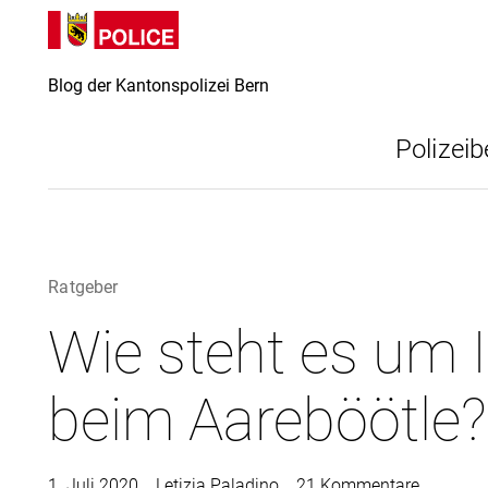
Direkt
Direkt
zum
zur
Inhalt
Suche
Blog der Kantonspolizei Bern
Polizeib
Ratgeber
Wie steht es um I
beim Aareböötle?
1. Juli 2020
Letizia Paladino
21 Kommentare