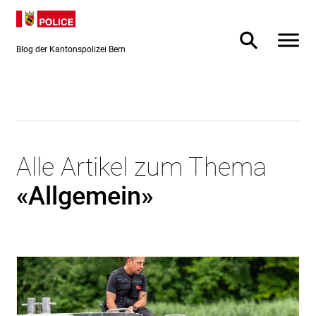
Direkt
Direkt
zum
zur
Inhalt
Suche
Blog der Kantonspolizei Bern
Alle Artikel zum Thema
«Allgemein»