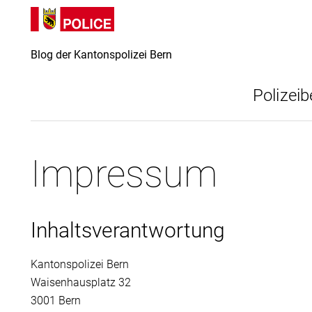
Direkt
Direkt
zum
zur
Inhalt
Suche
Blog der Kantonspolizei Bern
Polizeib
Impressum
Inhaltsverantwortung
Kantonspolizei Bern
Waisenhausplatz 32
3001 Bern