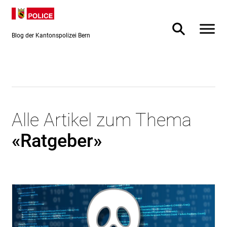
Direkt
Direkt
zum
zur
Inhalt
Suche
Blog der Kantonspolizei Bern
Alle Artikel zum Thema
«Ratgeber»