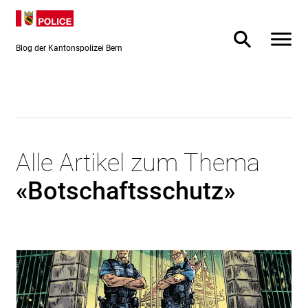
Direkt
Direkt
zum
zur
Inhalt
Suche
Blog der Kantonspolizei Bern
Alle Artikel zum Thema
«Botschaftsschutz»