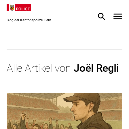
Direkt
Direkt
zum
zur
Inhalt
Suche
Blog der Kantonspolizei Bern
Alle Artikel von
Joël Regli