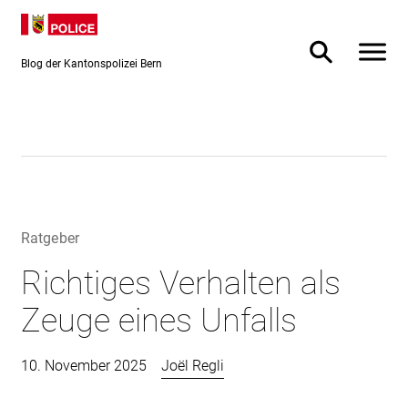
Direkt
Direkt
zum
zur
Inhalt
Suche
Blog der Kantonspolizei Bern
Ratgeber
Richtiges Verhalten als
Zeuge eines Unfalls
10. November 2025
Joël Regli