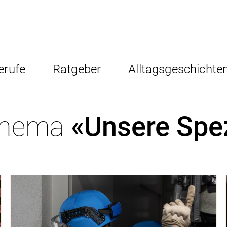
erufe
Ratgeber
Alltagsgeschichte
 Thema
«Unsere Spez