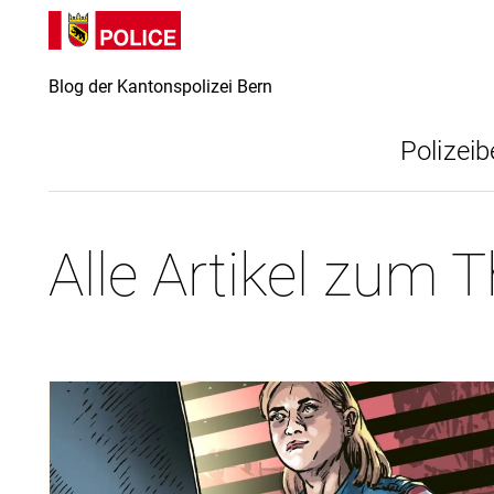
Direkt
Direkt
zum
zur
Inhalt
Suche
Blog der Kantonspolizei Bern
Polizeib
Alle Artikel zum