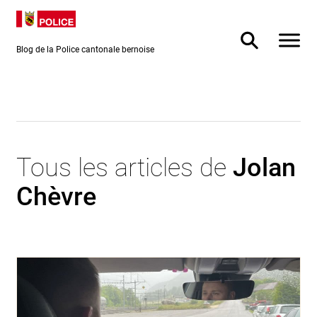
Directement
Directement
au contenu
vers la
recherche
Blog de la Police cantonale bernoise
Tous les articles de
Jolan
Chèvre