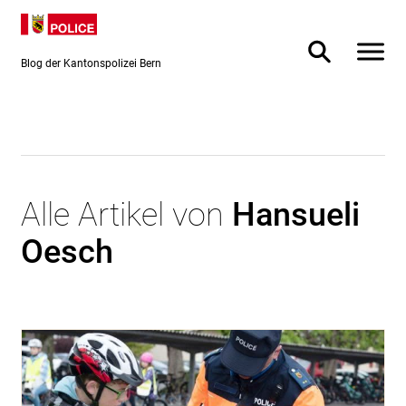
Direkt
Direkt
zum
zur
Inhalt
Suche
Blog der Kantonspolizei Bern
Alle Artikel von
Hansueli
Oesch