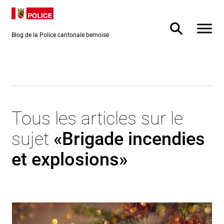
Directement
Directement
au contenu
vers la
recherche
Blog de la Police cantonale bernoise
Tous les articles sur le
sujet
«Brigade incendies
et explosions»