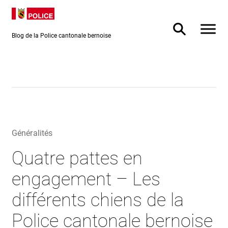
Directement
Directement
au contenu
vers la
recherche
Blog de la Police cantonale bernoise
Généralités
Quatre pattes en
engagement – Les
différents chiens de la
Police cantonale bernoise