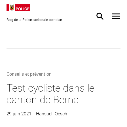
Directement
Directement
au contenu
vers la
recherche
Blog de la Police cantonale bernoise
Conseils et prévention
Test cycliste dans le
canton de Berne
29 juin 2021
Hansueli Oesch