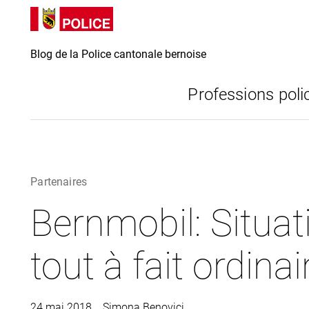
Directement
Directement
au contenu
vers la
recherche
Blog de la Police cantonale bernoise
Professions poli
Partenaires
Bernmobil: Situat
tout à fait ordinai
24 mai 2018
Simona Benovici