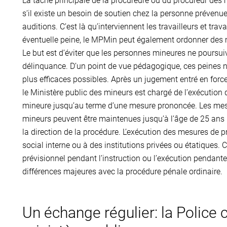
La tâche principale de la procureure ou du procureur des
s’il existe un besoin de soutien chez la personne prévenue,
auditions. C’est là qu’interviennent les travailleurs et t
éventuelle peine, le MPMin peut également ordonner des m
Le but est d’éviter que les personnes mineures ne poursuive
délinquance. D’un point de vue pédagogique, ces peines ne
plus efficaces possibles. Après un jugement entré en forc
le Ministère public des mineurs est chargé de l’exécution
mineure jusqu’au terme d’une mesure prononcée. Les mesu
mineurs peuvent être maintenues jusqu’à l’âge de 25 ans 
la direction de la procédure. L’exécution des mesures de 
social interne ou à des institutions privées ou étatiques.
prévisionnel pendant l’instruction ou l’exécution pendante
différences majeures avec la procédure pénale ordinaire.
Un échange régulier: la Police 