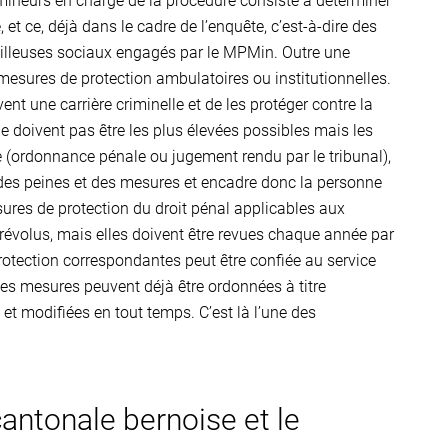
 mineurs en charge de la procédure consiste à déterminer
 et ce, déjà dans le cadre de l’enquête, c’est-à-dire des
ravailleuses sociaux engagés par le MPMin. Outre une
esures de protection ambulatoires ou institutionnelles.
nt une carrière criminelle et de les protéger contre la
 doivent pas être les plus élevées possibles mais les
e (ordonnance pénale ou jugement rendu par le tribunal),
 des peines et des mesures et encadre donc la personne
res de protection du droit pénal applicables aux
révolus, mais elles doivent être revues chaque année par
protection correspondantes peut être confiée au service
 Ces mesures peuvent déjà être ordonnées à titre
 et modifiées en tout temps. C’est là l’une des
cantonale bernoise et le