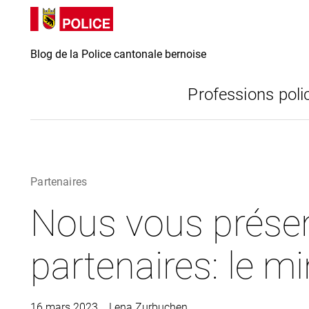
Directement
Directement
au contenu
vers la
recherche
Blog de la Police cantonale bernoise
Professions poli
Partenaires
Nous vous prése
partenaires: le mi
16 mars 2023
Lena Zurbuchen