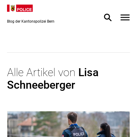
Direkt
Direkt
zum
zur
Inhalt
Suche
Blog der Kantonspolizei Bern
Alle Artikel von
Lisa
Schneeberger