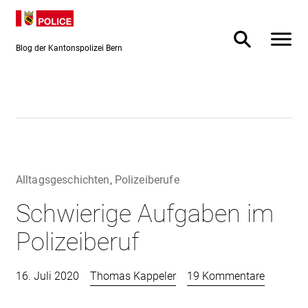
Direkt
Direkt
zum
zur
Inhalt
Suche
Blog der Kantonspolizei Bern
Alltagsgeschichten
,
Polizeiberufe
Schwierige Aufgaben im
Polizeiberuf
16. Juli 2020
Thomas Kappeler
19 Kommentare