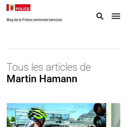
Directement
Directement
au contenu
vers la
recherche
Blog de la Police cantonale bernoise
Tous les articles de
Martin Hamann