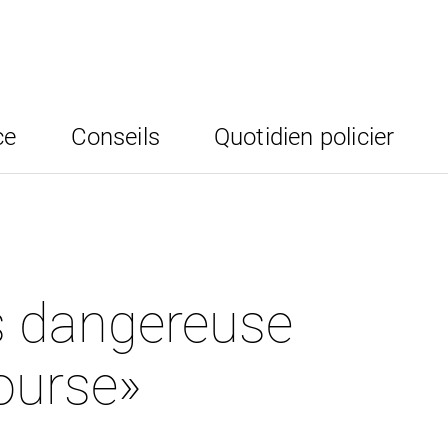
ce
Conseils
Quotidien policier
us dangereuse
ourse»