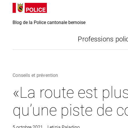
Directement
Directement
au contenu
vers la
recherche
Blog de la Police cantonale bernoise
Professions poli
Conseils et prévention
«La route est pl
qu’une piste de c
5 octobre 2021
Letizia Paladino