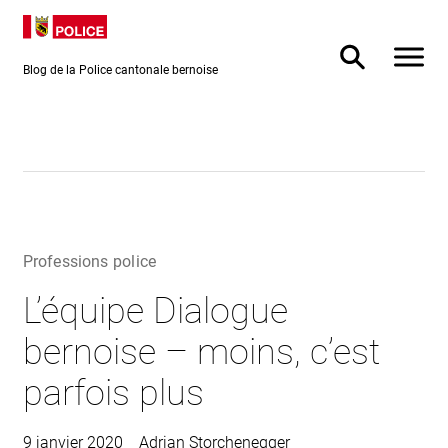
Directement
Directement
au contenu
vers la
recherche
Blog de la Police cantonale bernoise
Professions police
L’équipe Dialogue
bernoise – moins, c’est
parfois plus
9 janvier 2020
Adrian Storchenegger