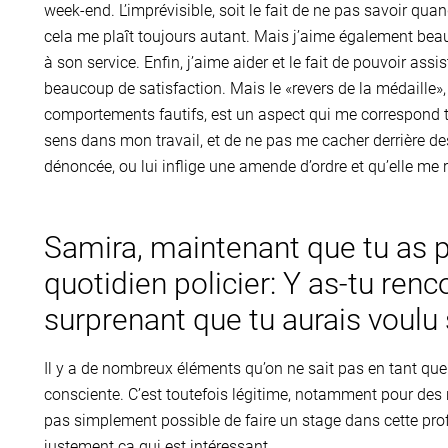
week-end. L’imprévisible, soit le fait de ne pas savoir qua
cela me plaît toujours autant. Mais j’aime également bea
à son service. Enfin, j’aime aider et le fait de pouvoir ass
beaucoup de satisfaction. Mais le «revers de la médaille», s
comportements fautifs, est un aspect qui me correspond to
sens dans mon travail, et de ne pas me cacher derrière des 
dénoncée, ou lui inflige une amende d’ordre et qu’elle me re
Samira, maintenant que tu as p
quotidien policier: Y as-tu ren
surprenant que tu aurais voulu
Il y a de nombreux éléments qu’on ne sait pas en tant que
consciente. C’est toutefois légitime, notamment pour des r
pas simplement possible de faire un stage dans cette prof
justement ça qui est intéressant.