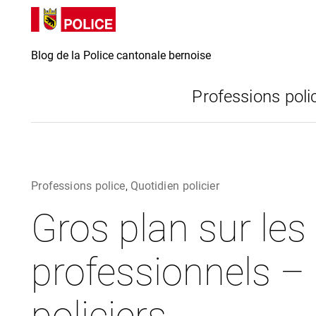
Directement
Directement
au contenu
vers la
recherche
Blog de la Police cantonale bernoise
Professions poli
Professions police
,
Quotidien policier
Gros plan sur les 
professionnels – 
policiers