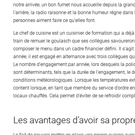
notre arrivée, un bon fumet nous accueille depuis la gra
l’arrière, la radio raisonne et la bonne humeur règne dans 
personnes aiment faire ce qu’elles font.
Le chef de cuisine est un cuisinier de formation qui a déjà t
train de remuer le goulasch que ses collègues savoureront
composer le menu dans un cadre financier défini. Il s’ag
année; il est engagé en alternance avec trois collègues qu
Le nombre d’engagement par année, lors desquels la police
sont déterminants, tels que la durée de l’engagement, le 
conditions météorologiques. Lorsque les températures ext
content lorsque, en tant que membre du service d’ordre 
locaux chauffés. Cela permet d’éviter de se refroidir co
Les avantages d’avoir sa propr
Le fait de pouvoir mettre en place une propre cuisine av