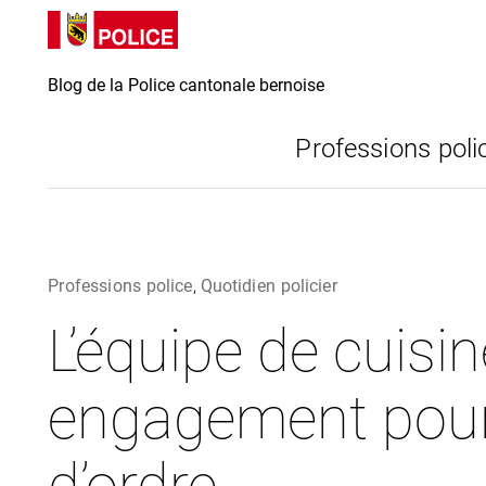
Directement
Directement
au contenu
vers la
recherche
Blog de la Police cantonale bernoise
Professions poli
Professions police
,
Quotidien policier
L’équipe de cuisi
engagement pour 
d’ordre