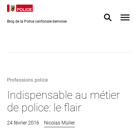
Directement
Directement
au contenu
vers la
recherche
Blog de la Police cantonale bernoise
Professions police
Indispensable au métier
de police: le flair
24 février 2016
Nicolas Müller